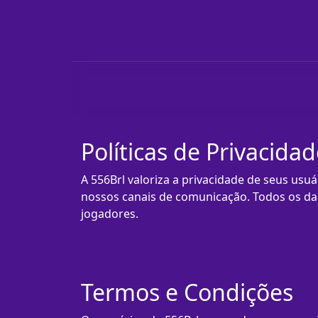
Políticas de Privacida
A 556Brl valoriza a privacidade de seus us
nossos canais de comunicação. Todos os dad
jogadores.
Termos e Condições