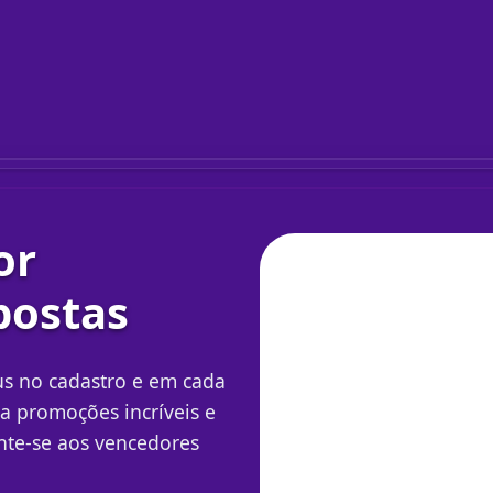
or
postas
us no cadastro e em cada
a promoções incríveis e
unte-se aos vencedores