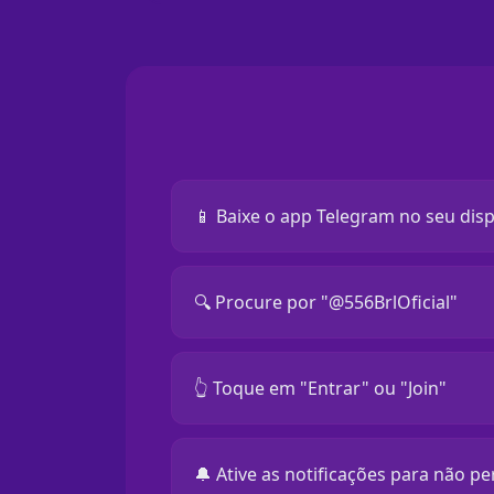
📱 Baixe o app Telegram no seu disp
🔍 Procure por "@556BrlOficial"
👆 Toque em "Entrar" ou "Join"
🔔 Ative as notificações para não p