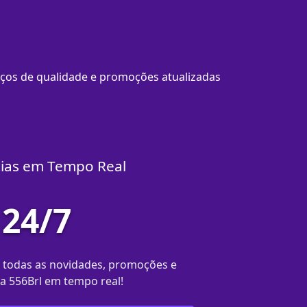
viços de qualidade e promoções atualizadas
cias em Tempo Real
24/7
e todas as novidades, promoções e
a 556Brl em tempo real!