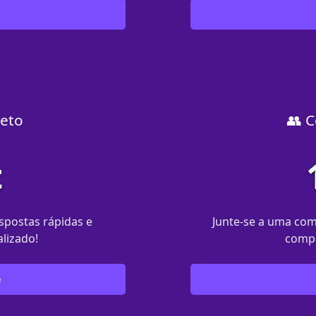
reto
👥 
t
espostas rápidas e
Junte-se a uma com
lizado!
compa
e