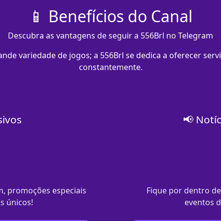
📱 Benefícios do Canal
Descubra as vantagens de seguir a 556Brl no Telegram
ande variedade de jogos; a 556Brl se dedica a oferecer ser
constantemente.
sivos
📢 Notí
m, promoções especiais
Fique por dentro d
s únicos!
eventos d