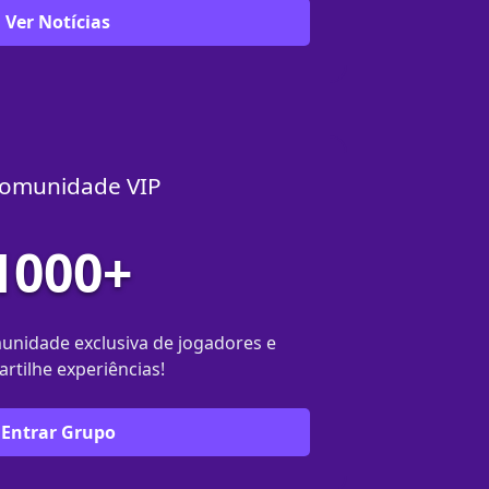
Ver Notícias
Comunidade VIP
1000+
unidade exclusiva de jogadores e
rtilhe experiências!
Entrar Grupo