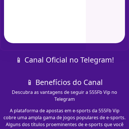
📱 Canal Oficial no Telegram!
📱 Benefícios do Canal
Descubra as vantagens de seguir a 555Fb Vip no
Telegram
A plataforma de apostas em e-sports da 555Fb Vip
cobre uma ampla gama de jogos populares de e-sports.
Alguns dos títulos proeminentes de e-sports que você