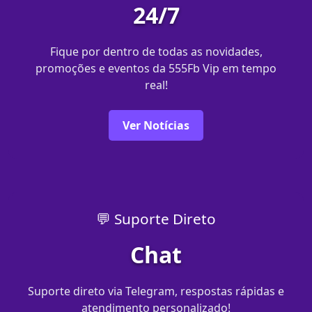
24/7
Fique por dentro de todas as novidades,
promoções e eventos da 555Fb Vip em tempo
real!
Ver Notícias
💬 Suporte Direto
Chat
Suporte direto via Telegram, respostas rápidas e
atendimento personalizado!