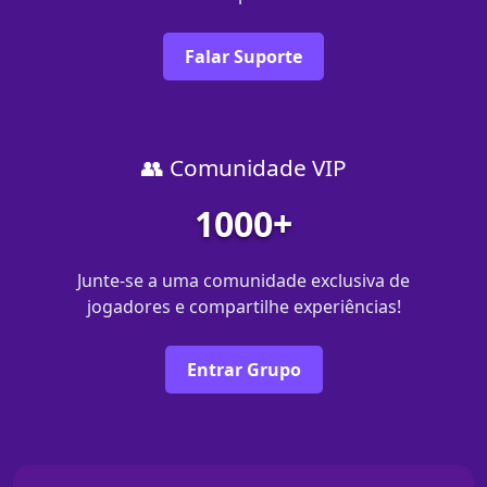
Falar Suporte
👥 Comunidade VIP
1000+
Junte-se a uma comunidade exclusiva de
jogadores e compartilhe experiências!
Entrar Grupo