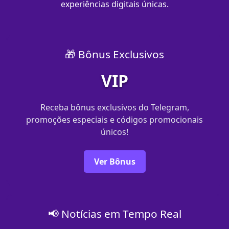
experiências digitais únicas.
🎁 Bônus Exclusivos
VIP
Receba bônus exclusivos do Telegram,
promoções especiais e códigos promocionais
únicos!
Ver Bônus
📢 Notícias em Tempo Real