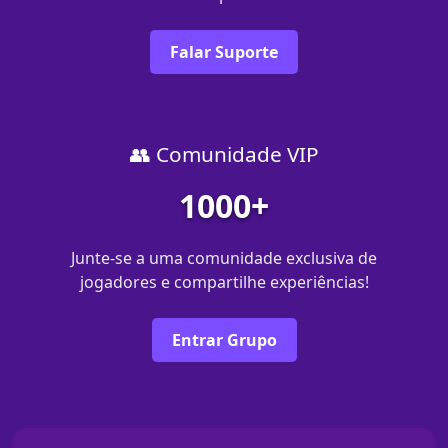
Falar Suporte
👥 Comunidade VIP
1000+
Junte-se a uma comunidade exclusiva de
jogadores e compartilhe experiências!
Entrar Grupo