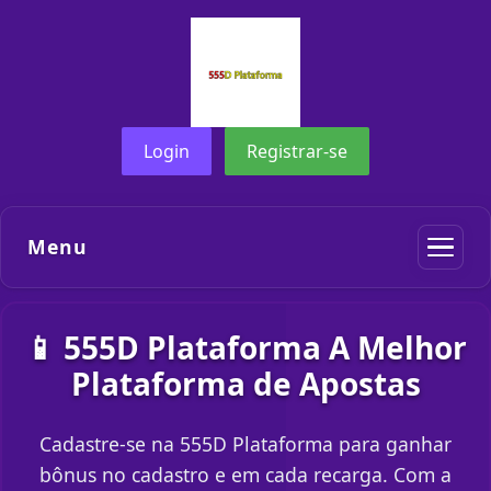
Login
Registrar-se
Menu
📱 555D Plataforma A Melhor
Plataforma de Apostas
Cadastre-se na 555D Plataforma para ganhar
bônus no cadastro e em cada recarga. Com a