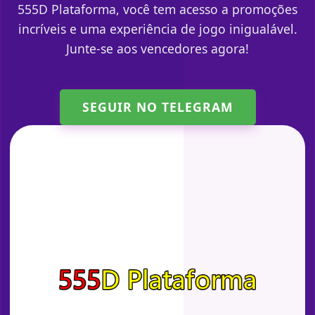
555D Plataforma, você tem acesso a promoções
incríveis e uma experiência de jogo inigualável.
Junte-se aos vencedores agora!
SEGUIR NO TELEGRAM