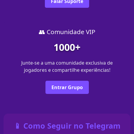
Falar Suporte
👥 Comunidade VIP
1000+
Junte-se a uma comunidade exclusiva de
jogadores e compartilhe experiências!
Entrar Grupo
📱 Como Seguir no Telegram