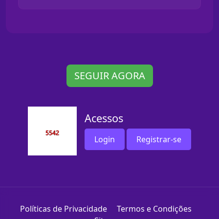
SEGUIR AGORA
Acessos
Login
Registrar-se
Políticas de Privacidade
Termos e Condições