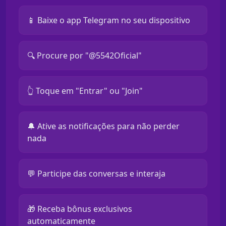
📱 Baixe o app Telegram no seu dispositivo
🔍 Procure por "@5542Oficial"
👆 Toque em "Entrar" ou "Join"
🔔 Ative as notificações para não perder
nada
💬 Participe das conversas e interaja
🎁 Receba bônus exclusivos
automaticamente