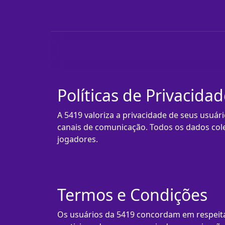
Políticas de Privacida
A 5419 valoriza a privacidade de seus usuá
canais de comunicação. Todos os dados cole
jogadores.
Termos e Condições
Os usuários da 5419 concordam em respeitar