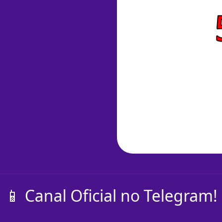
📱 Canal Oficial no Telegram!