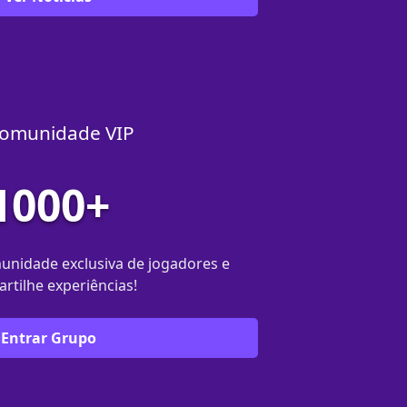
Comunidade VIP
1000+
unidade exclusiva de jogadores e
rtilhe experiências!
Entrar Grupo