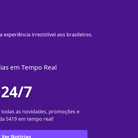
xperiência irresistível aos brasileiros.
cias em Tempo Real
24/7
e todas as novidades, promoções e
da 5419 em tempo real!
Ver Notícias