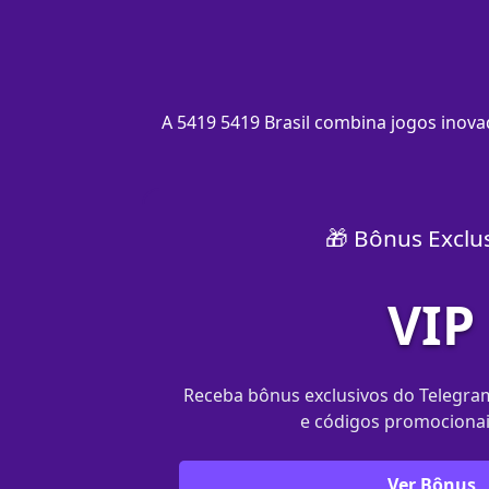
A 5419 5419 Brasil combina jogos inovad
🎁 Bônus Exclu
VIP
Receba bônus exclusivos do Telegra
e códigos promocionai
Ver Bônus