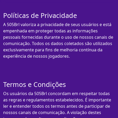
Políticas de Privacidade
A 505Brl valoriza a privacidade de seus usuários e está
empenhada em proteger todas as informações
pessoais fornecidas durante o uso de nossos canais de
comunicação. Todos os dados coletados são utilizados
exclusivamente para fins de melhoria contínua da
experiência de nossos jogadores.
Termos e Condições
Os usuários da 505Brl concordam em respeitar todas
as regras e regulamentos estabelecidos. É importante
ler e entender todos os termos antes de participar de
nossos canais de comunicação. A violação destes