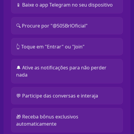
📱 Baixe o app Telegram no seu dispositivo
🔍 Procure por "@505BrlOficial"
👆 Toque em "Entrar" ou "Join"
🔔 Ative as notificações para não perder
nada
💬 Participe das conversas e interaja
🎁 Receba bônus exclusivos
automaticamente