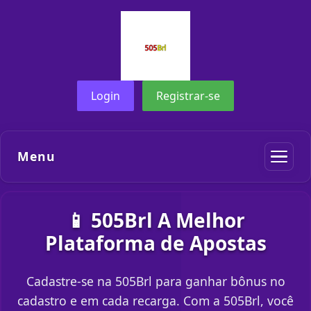
Login
Registrar-se
Menu
📱 505Brl A Melhor
Plataforma de Apostas
Cadastre-se na 505Brl para ganhar bônus no
cadastro e em cada recarga. Com a 505Brl, você