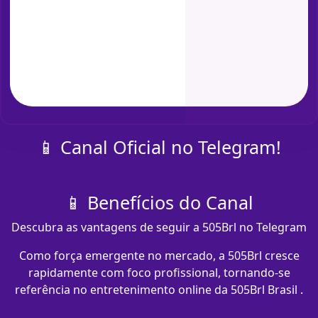
📱 Canal Oficial no Telegram!
📱 Benefícios do Canal
Descubra as vantagens de seguir a 505Brl no Telegram
Como força emergente no mercado, a 505Brl cresce
rapidamente com foco profissional, tornando-se
referência no entretenimento online da 505Brl Brasil .