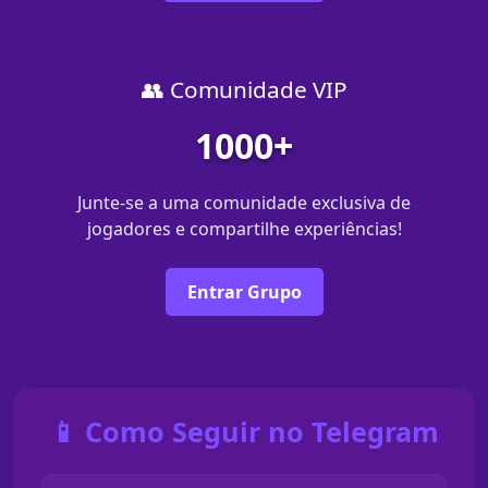
👥 Comunidade VIP
1000+
Junte-se a uma comunidade exclusiva de
jogadores e compartilhe experiências!
Entrar Grupo
📱 Como Seguir no Telegram