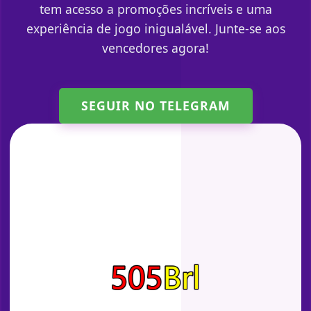
tem acesso a promoções incríveis e uma
experiência de jogo inigualável. Junte-se aos
vencedores agora!
SEGUIR NO TELEGRAM