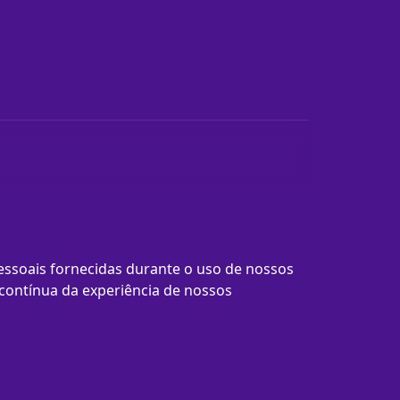
essoais fornecidas durante o uso de nossos
 contínua da experiência de nossos