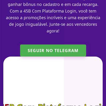
ganhar bônus no cadastro e em cada recarga.
Com a 45B Com Plataforma Login, você tem
acesso a promoções incríveis e uma experiência
de jogo inigualável. Junte-se aos vencedores
agora!
SEGUIR NO TELEGRAM