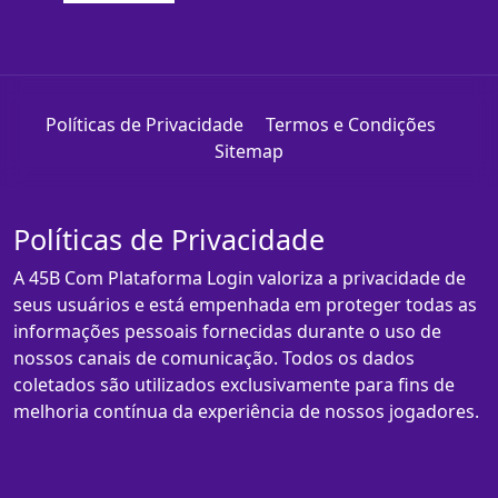
Políticas de Privacidade
Termos e Condições
Sitemap
Políticas de Privacidade
A 45B Com Plataforma Login valoriza a privacidade de
seus usuários e está empenhada em proteger todas as
informações pessoais fornecidas durante o uso de
nossos canais de comunicação. Todos os dados
coletados são utilizados exclusivamente para fins de
melhoria contínua da experiência de nossos jogadores.