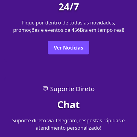
24/7
Fique por dentro de todas as novidades,
promoções e eventos da 456Bra em tempo real!
Ver Notícias
💬 Suporte Direto
Chat
Suporte direto via Telegram, respostas rápidas e
atendimento personalizado!