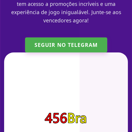
tem acesso a promoções incríveis e uma
experiência de jogo inigualável. Junte-se aos
vencedores agora!
SEGUIR NO TELEGRAM