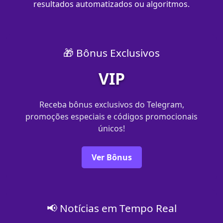
resultados automatizados ou algoritmos.
🎁 Bônus Exclusivos
VIP
Receba bônus exclusivos do Telegram,
promoções especiais e códigos promocionais
únicos!
Ver Bônus
📢 Notícias em Tempo Real