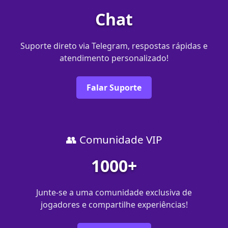
Chat
Suporte direto via Telegram, respostas rápidas e
atendimento personalizado!
Falar Suporte
👥 Comunidade VIP
1000+
Junte-se a uma comunidade exclusiva de
jogadores e compartilhe experiências!