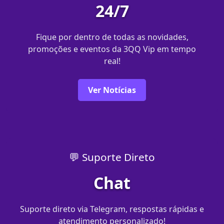
24/7
Fique por dentro de todas as novidades,
promoções e eventos da 3QQ Vip em tempo
real!
Ver Notícias
💬 Suporte Direto
Chat
Suporte direto via Telegram, respostas rápidas e
atendimento personalizado!