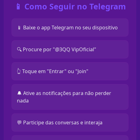
📱 Como Seguir no Telegram
📱 Baixe o app Telegram no seu dispositivo
🔍 Procure por "@3QQ VipOficial"
👆 Toque em "Entrar" ou "Join"
🔔 Ative as notificações para não perder
nada
💬 Participe das conversas e interaja