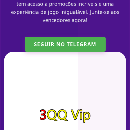
tem acesso a promoções incríveis e uma
experiência de jogo inigualável. Junte-se aos
vencedores agora!
SEGUIR NO TELEGRAM