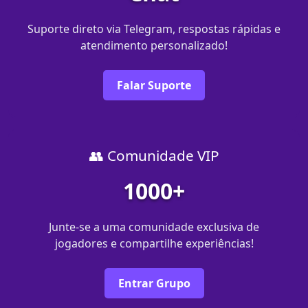
Suporte direto via Telegram, respostas rápidas e
atendimento personalizado!
Falar Suporte
👥 Comunidade VIP
1000+
Junte-se a uma comunidade exclusiva de
jogadores e compartilhe experiências!
Entrar Grupo