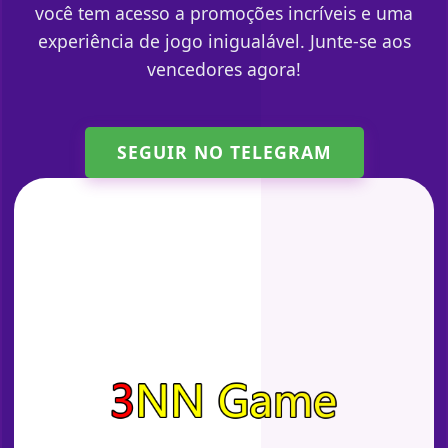
você tem acesso a promoções incríveis e uma
experiência de jogo inigualável. Junte-se aos
vencedores agora!
SEGUIR NO TELEGRAM