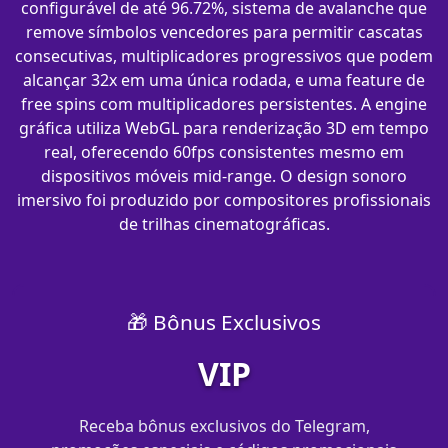
configurável de até 96.72%, sistema de avalanche que
remove símbolos vencedores para permitir cascatas
consecutivas, multiplicadores progressivos que podem
alcançar 32x em uma única rodada, e uma feature de
free spins com multiplicadores persistentes. A engine
gráfica utiliza WebGL para renderização 3D em tempo
real, oferecendo 60fps consistentes mesmo em
dispositivos móveis mid-range. O design sonoro
imersivo foi produzido por compositores profissionais
de trilhas cinematográficas.
🎁 Bônus Exclusivos
VIP
Receba bônus exclusivos do Telegram,