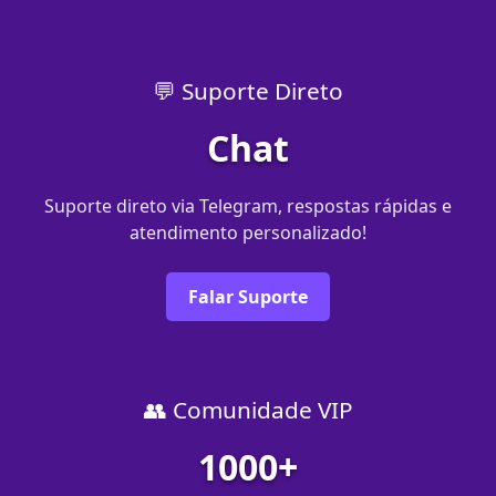
💬 Suporte Direto
Chat
Suporte direto via Telegram, respostas rápidas e
atendimento personalizado!
Falar Suporte
👥 Comunidade VIP
1000+