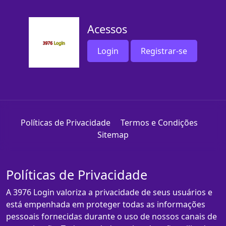
Acessos
Login
Registrar-se
Políticas de Privacidade
Termos e Condições
Sitemap
Políticas de Privacidade
A 3976 Login valoriza a privacidade de seus usuários e
está empenhada em proteger todas as informações
pessoais fornecidas durante o uso de nossos canais de