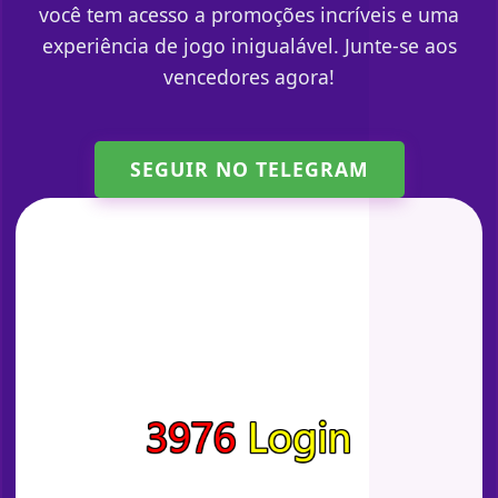
você tem acesso a promoções incríveis e uma
experiência de jogo inigualável. Junte-se aos
vencedores agora!
SEGUIR NO TELEGRAM