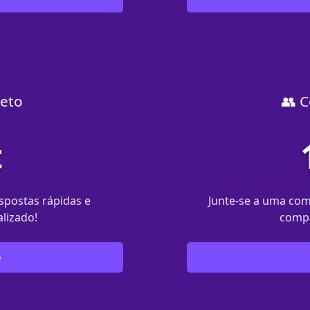
reto
👥 
t
espostas rápidas e
Junte-se a uma com
lizado!
compa
e