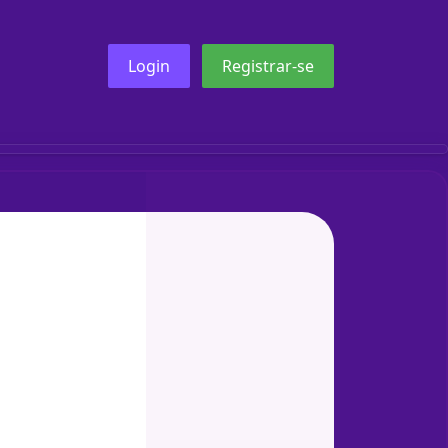
Login
Registrar-se