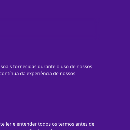
ssoais fornecidas durante o uso de nossos
 contínua da experiência de nossos
te ler e entender todos os termos antes de