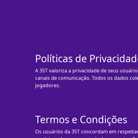
Políticas de Privacida
A 35T valoriza a privacidade de seus usuár
canais de comunicação. Todos os dados cole
jogadores.
Termos e Condições
Os usuários da 35T concordam em respeitar 