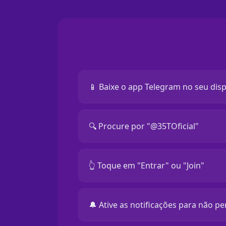
📱 Baixe o app Telegram no seu disp
🔍 Procure por "@35TOficial"
👆 Toque em "Entrar" ou "Join"
🔔 Ative as notificações para não p