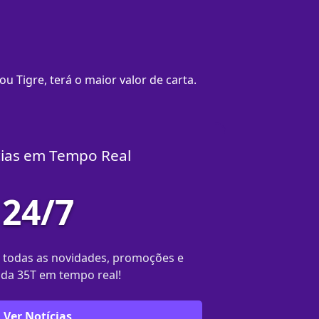
 Tigre, terá o maior valor de carta.
cias em Tempo Real
24/7
e todas as novidades, promoções e
 da 35T em tempo real!
Ver Notícias