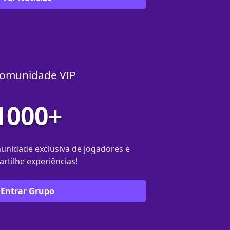
Comunidade VIP
1000+
unidade exclusiva de jogadores e
rtilhe experiências!
Entrar Grupo