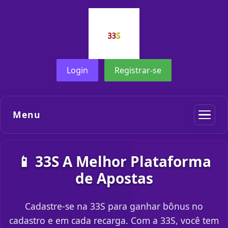
Login
Registrar-se
Menu
📱 33S A Melhor Plataforma
de Apostas
Cadastre-se na 33S para ganhar bônus no
cadastro e em cada recarga. Com a 33S, você tem