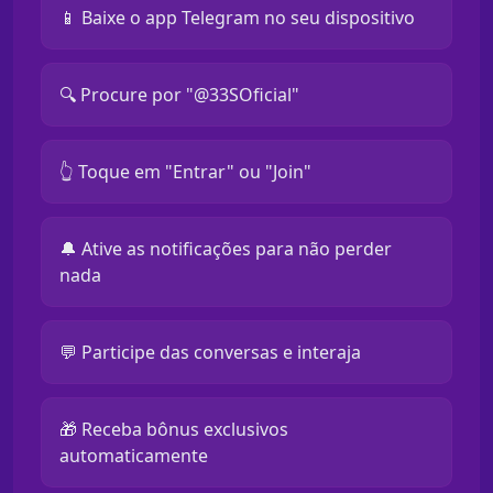
📱 Baixe o app Telegram no seu dispositivo
🔍 Procure por "@33SOficial"
👆 Toque em "Entrar" ou "Join"
🔔 Ative as notificações para não perder
nada
💬 Participe das conversas e interaja
🎁 Receba bônus exclusivos
automaticamente