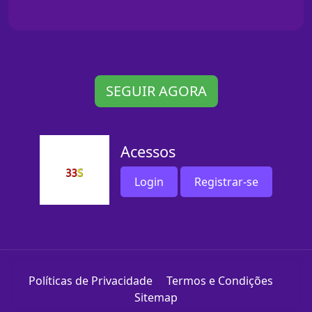
SEGUIR AGORA
Acessos
Login
Registrar-se
Políticas de Privacidade
Termos e Condições
Sitemap