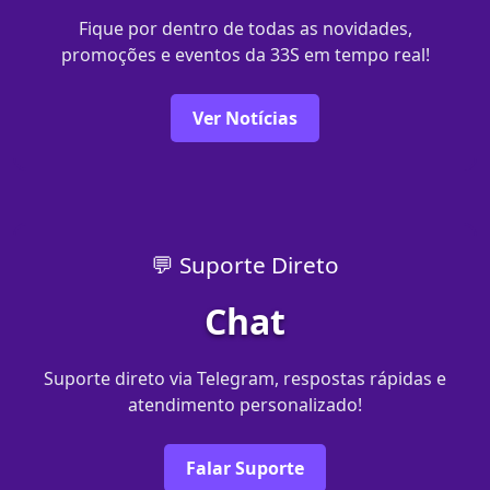
Fique por dentro de todas as novidades,
promoções e eventos da 33S em tempo real!
Ver Notícias
💬 Suporte Direto
Chat
Suporte direto via Telegram, respostas rápidas e
atendimento personalizado!
Falar Suporte