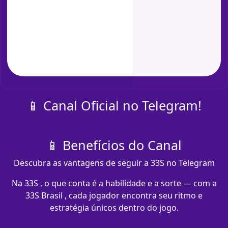
📱 Canal Oficial no Telegram!
📱 Benefícios do Canal
Descubra as vantagens de seguir a 33S no Telegram
Na 33S , o que conta é a habilidade e a sorte — com a
33S Brasil , cada jogador encontra seu ritmo e
estratégia únicos dentro do jogo.