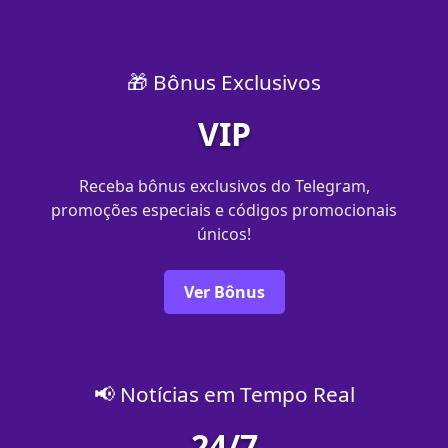
🎁 Bônus Exclusivos
VIP
Receba bônus exclusivos do Telegram,
promoções especiais e códigos promocionais
únicos!
Ver Bônus
📢 Notícias em Tempo Real
24/7