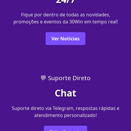
Fique por dentro de todas as novidades,
promoções e eventos da 30Win em tempo real!
Ver Notícias
💬 Suporte Direto
Chat
Suporte direto via Telegram, respostas rápidas e
atendimento personalizado!