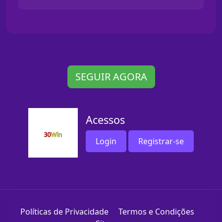
SEGUIR AGORA
Acessos
Login
Registrar-se
Políticas de Privacidade
Termos e Condições