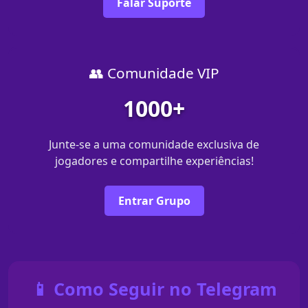
Falar Suporte
👥 Comunidade VIP
1000+
Junte-se a uma comunidade exclusiva de
jogadores e compartilhe experiências!
Entrar Grupo
📱 Como Seguir no Telegram