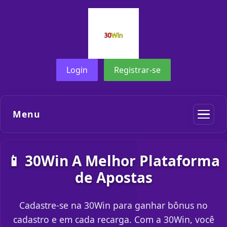
Login
Registrar-se
Menu
📱 30Win A Melhor Plataforma
de Apostas
Cadastre-se na 30Win para ganhar bônus no
cadastro e em cada recarga. Com a 30Win, você