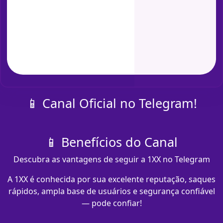
📱 Canal Oficial no Telegram!
📱 Benefícios do Canal
Descubra as vantagens de seguir a 1XX no Telegram
A 1XX é conhecida por sua excelente reputação, saques
rápidos, ampla base de usuários e segurança confiável
— pode confiar!