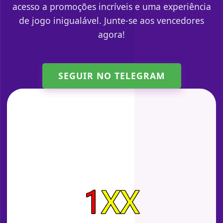
acesso a promoções incríveis e uma experiência
de jogo inigualável. Junte-se aos vencedores
agora!
SEGUIR NO TELEGRAM