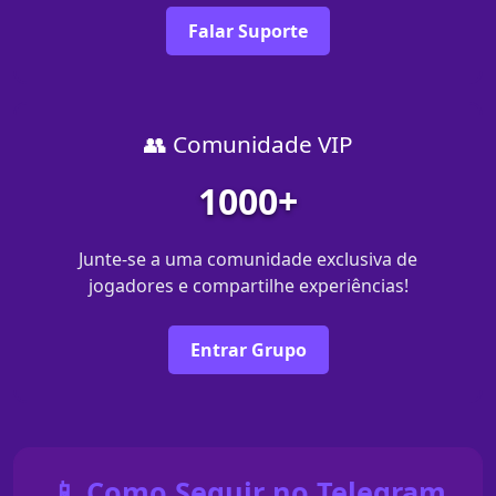
Falar Suporte
👥 Comunidade VIP
1000+
Junte-se a uma comunidade exclusiva de
jogadores e compartilhe experiências!
Entrar Grupo
📱 Como Seguir no Telegram