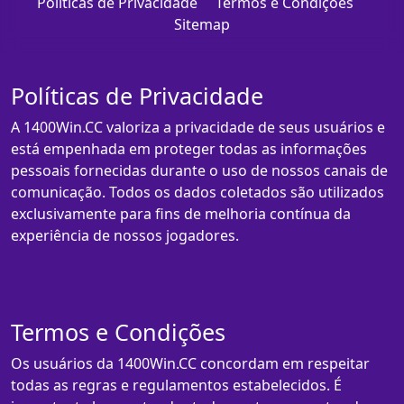
Políticas de Privacidade
Termos e Condições
Sitemap
Políticas de Privacidade
A 1400Win.CC valoriza a privacidade de seus usuários e
está empenhada em proteger todas as informações
pessoais fornecidas durante o uso de nossos canais de
comunicação. Todos os dados coletados são utilizados
exclusivamente para fins de melhoria contínua da
experiência de nossos jogadores.
Termos e Condições
Os usuários da 1400Win.CC concordam em respeitar
todas as regras e regulamentos estabelecidos. É