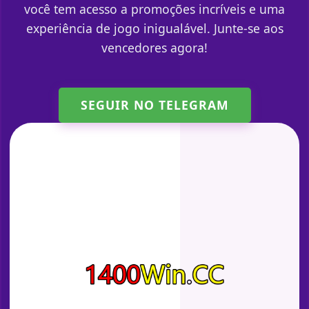
você tem acesso a promoções incríveis e uma
experiência de jogo inigualável. Junte-se aos
vencedores agora!
SEGUIR NO TELEGRAM