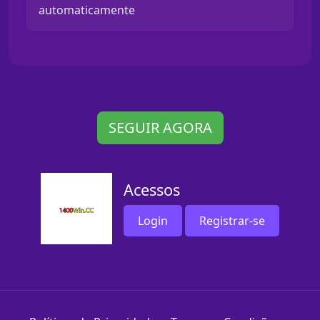
automaticamente
SEGUIR AGORA
Acessos
Login
Registrar-se