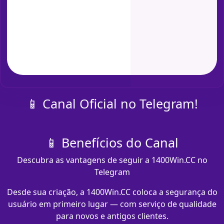
📱 Canal Oficial no Telegram!
📱 Benefícios do Canal
Descubra as vantagens de seguir a 1400Win.CC no
Telegram
Desde sua criação, a 1400Win.CC coloca a segurança do
usuário em primeiro lugar — com serviço de qualidade
para novos e antigos clientes.