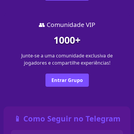
👥 Comunidade VIP
1000+
Junte-se a uma comunidade exclusiva de
jogadores e compartilhe experiências!
Entrar Grupo
📱 Como Seguir no Telegram