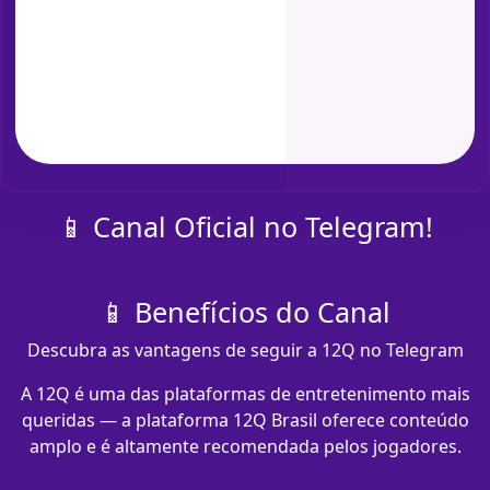
📱 Canal Oficial no Telegram!
📱 Benefícios do Canal
Descubra as vantagens de seguir a 12Q no Telegram
A 12Q é uma das plataformas de entretenimento mais
queridas — a plataforma 12Q Brasil oferece conteúdo
amplo e é altamente recomendada pelos jogadores.