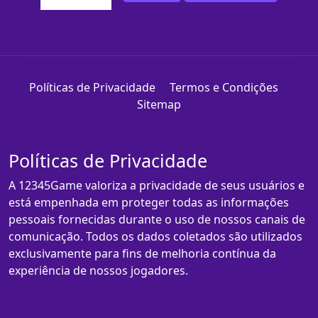
Políticas de Privacidade
Termos e Condições
Sitemap
Políticas de Privacidade
A 12345Game valoriza a privacidade de seus usuários e
está empenhada em proteger todas as informações
pessoais fornecidas durante o uso de nossos canais de
comunicação. Todos os dados coletados são utilizados
exclusivamente para fins de melhoria contínua da
experiência de nossos jogadores.