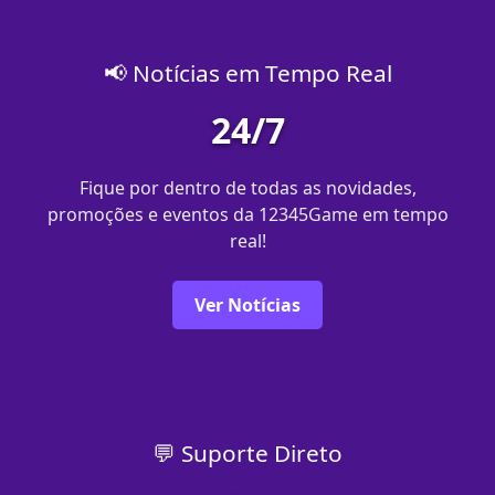
📢 Notícias em Tempo Real
24/7
Fique por dentro de todas as novidades,
promoções e eventos da 12345Game em tempo
real!
Ver Notícias
💬 Suporte Direto