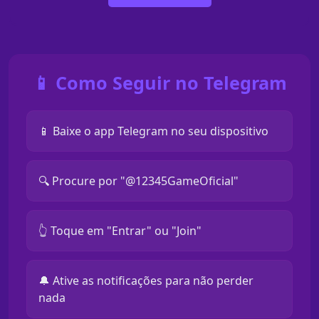
📱 Como Seguir no Telegram
📱 Baixe o app Telegram no seu dispositivo
🔍 Procure por "@12345GameOficial"
👆 Toque em "Entrar" ou "Join"
🔔 Ative as notificações para não perder
nada