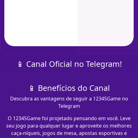
📱 Canal Oficial no Telegram!
📱 Benefícios do Canal
Descubra as vantagens de seguir a 12345Game no
Telegram
O 12345Game foi projetado pensando em você. Leve
seu jogo para qualquer lugar e aproveite os melhores
caça-níqueis, jogos de mesa, apostas esportivas e