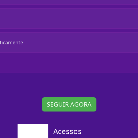
a
aticamente
SEGUIR AGORA
Acessos