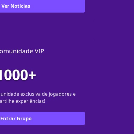
Ver Notícias
Comunidade VIP
1000+
unidade exclusiva de jogadores e
rtilhe experiências!
Entrar Grupo