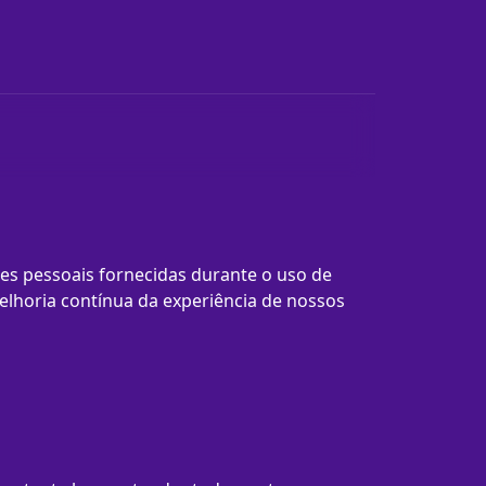
es pessoais fornecidas durante o uso de
elhoria contínua da experiência de nossos