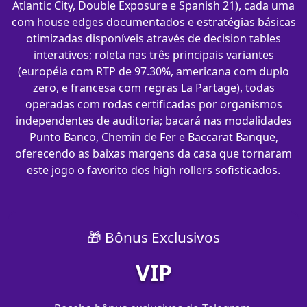
Atlantic City, Double Exposure e Spanish 21), cada uma
com house edges documentados e estratégias básicas
otimizadas disponíveis através de decision tables
interativos; roleta nas três principais variantes
(européia com RTP de 97.30%, americana com duplo
zero, e francesa com regras La Partage), todas
operadas com rodas certificadas por organismos
independentes de auditoria; bacará nas modalidades
Punto Banco, Chemin de Fer e Baccarat Banque,
oferecendo as baixas margens da casa que tornaram
este jogo o favorito dos high rollers sofisticados.
🎁 Bônus Exclusivos
VIP