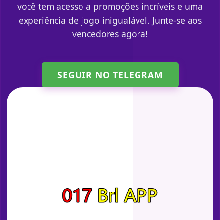
você tem acesso a promoções incríveis e uma
experiência de jogo inigualável. Junte-se aos
vencedores agora!
SEGUIR NO TELEGRAM