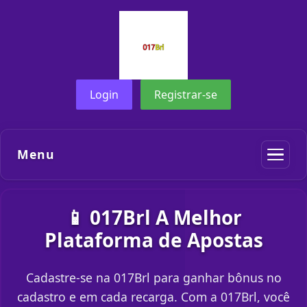
Login
Registrar-se
Menu
📱 017Brl A Melhor
Plataforma de Apostas
Cadastre-se na 017Brl para ganhar bônus no
cadastro e em cada recarga. Com a 017Brl, você