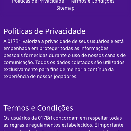
Políticas de Privacidade
Termos e Condições
Sitemap
Políticas de Privacidade
A 017Brl valoriza a privacidade de seus usuários e está
empenhada em proteger todas as informações
pessoais fornecidas durante o uso de nossos canais de
comunicação. Todos os dados coletados são utilizados
exclusivamente para fins de melhoria contínua da
experiência de nossos jogadores.
Termos e Condições
Os usuários da 017Brl concordam em respeitar todas
as regras e regulamentos estabelecidos. É importante