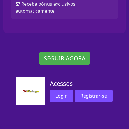
🎁 Receba bônus exclusivos
automaticamente
SEGUIR AGORA
Acessos
Login
Registrar-se