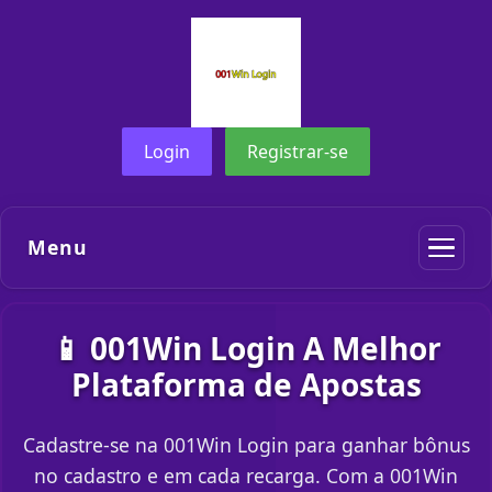
Login
Registrar-se
Menu
📱 001Win Login A Melhor
Plataforma de Apostas
Cadastre-se na 001Win Login para ganhar bônus
no cadastro e em cada recarga. Com a 001Win