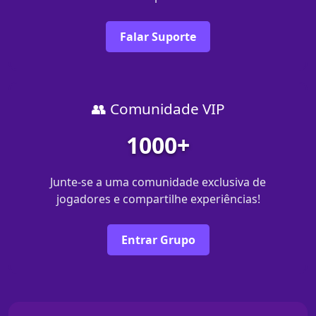
Falar Suporte
👥 Comunidade VIP
1000+
Junte-se a uma comunidade exclusiva de
jogadores e compartilhe experiências!
Entrar Grupo