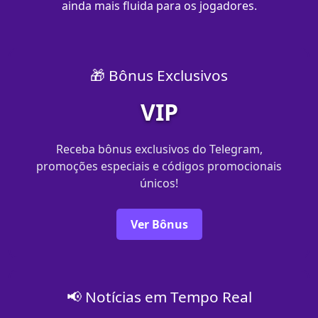
ainda mais fluida para os jogadores.
🎁 Bônus Exclusivos
VIP
Receba bônus exclusivos do Telegram,
promoções especiais e códigos promocionais
únicos!
Ver Bônus
📢 Notícias em Tempo Real