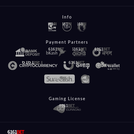
Info
Payment Partners
Gaming License